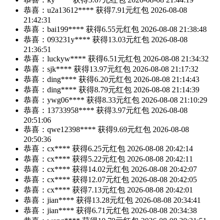
恭喜：
u2a13612****
获得
7.91元
红包 2026-08-08
21:42:31
恭喜：
bai199****
获得
6.55元
红包 2026-08-08 21:38:48
恭喜：
093231y****
获得
13.03元
红包 2026-08-08
21:36:51
恭喜：
luckyw****
获得
6.51元
红包 2026-08-08 21:34:32
恭喜：
sjk****
获得
13.97元
红包 2026-08-08 21:17:32
恭喜：
ding****
获得
6.20元
红包 2026-08-08 21:14:43
恭喜：
ding****
获得
8.79元
红包 2026-08-08 21:14:39
恭喜：
ywg06****
获得
8.33元
红包 2026-08-08 21:10:29
恭喜：
13733958****
获得
3.97元
红包 2026-08-08
20:51:06
恭喜：
qwe12398****
获得
9.69元
红包 2026-08-08
20:50:36
恭喜：
cx****
获得
6.25元
红包 2026-08-08 20:42:14
恭喜：
cx****
获得
5.22元
红包 2026-08-08 20:42:11
恭喜：
cx****
获得
14.02元
红包 2026-08-08 20:42:07
恭喜：
cx****
获得
12.07元
红包 2026-08-08 20:42:05
恭喜：
cx****
获得
7.13元
红包 2026-08-08 20:42:01
恭喜：
jian****
获得
13.28元
红包 2026-08-08 20:34:41
恭喜：
jian****
获得
6.71元
红包 2026-08-08 20:34:38