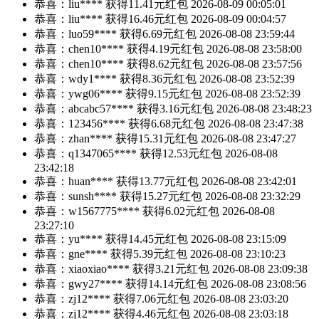
恭喜：
liu****
获得
11.41元
红包 2026-08-09 00:05:01
恭喜：
liu****
获得
16.46元
红包 2026-08-09 00:04:57
恭喜：
luo59****
获得
6.69元
红包 2026-08-08 23:59:44
恭喜：
chen10****
获得
4.19元
红包 2026-08-08 23:58:00
恭喜：
chen10****
获得
8.62元
红包 2026-08-08 23:57:56
恭喜：
wdy1****
获得
8.36元
红包 2026-08-08 23:52:39
恭喜：
ywg06****
获得
9.15元
红包 2026-08-08 23:52:39
恭喜：
abcabc57****
获得
3.16元
红包 2026-08-08 23:48:23
恭喜：
123456****
获得
6.68元
红包 2026-08-08 23:47:38
恭喜：
zhan****
获得
15.31元
红包 2026-08-08 23:47:27
恭喜：
q1347065****
获得
12.53元
红包 2026-08-08
23:42:18
恭喜：
huan****
获得
13.77元
红包 2026-08-08 23:42:01
恭喜：
sunsh****
获得
15.27元
红包 2026-08-08 23:32:29
恭喜：
w1567775****
获得
6.02元
红包 2026-08-08
23:27:10
恭喜：
yu****
获得
14.45元
红包 2026-08-08 23:15:09
恭喜：
gne****
获得
5.39元
红包 2026-08-08 23:10:23
恭喜：
xiaoxiao****
获得
3.21元
红包 2026-08-08 23:09:38
恭喜：
gwy27****
获得
14.14元
红包 2026-08-08 23:08:56
恭喜：
zj12****
获得
7.06元
红包 2026-08-08 23:03:20
恭喜：
zj12****
获得
4.46元
红包 2026-08-08 23:03:18